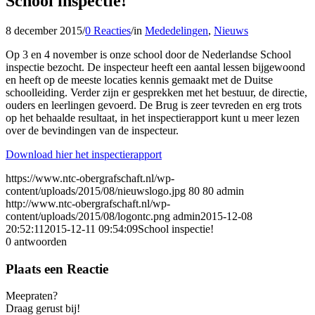
School inspectie!
8 december 2015
/
0 Reacties
/
in
Mededelingen
,
Nieuws
Op 3 en 4 november is onze school door de Nederlandse School
inspectie bezocht. De inspecteur heeft een aantal lessen bijgewoond
en heeft op de meeste locaties kennis gemaakt met de Duitse
schoolleiding. Verder zijn er gesprekken met het bestuur, de directie,
ouders en leerlingen gevoerd. De Brug is zeer tevreden en erg trots
op het behaalde resultaat, in het inspectierapport kunt u meer lezen
over de bevindingen van de inspecteur.
Download hier het inspectierapport
https://www.ntc-obergrafschaft.nl/wp-
content/uploads/2015/08/nieuwslogo.jpg
80
80
admin
http://www.ntc-obergrafschaft.nl/wp-
content/uploads/2015/08/logontc.png
admin
2015-12-08
20:52:11
2015-12-11 09:54:09
School inspectie!
0
antwoorden
Plaats een Reactie
Meepraten?
Draag gerust bij!