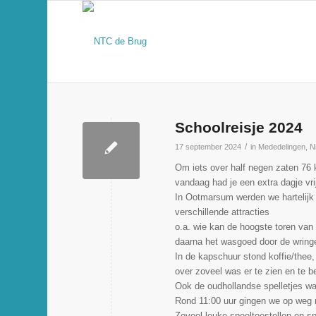
Schoolreisje 2024
/
17 september 2024
in
Mededelingen
,
N
Om iets over half negen zaten 76
vandaag had je een extra dagje vri
In Ootmarsum werden we hartelijk
verschillende attracties
o.a. wie kan de hoogste toren van
daarna het wasgoed door de wring
In de kapschuur stond koffie/thee,
over zoveel was
er te zien en te b
Ook de oudhollandse spelletjes wa
Rond 11:00 uur gingen we op weg 
Zoveel leuke speeltoestellen en sp