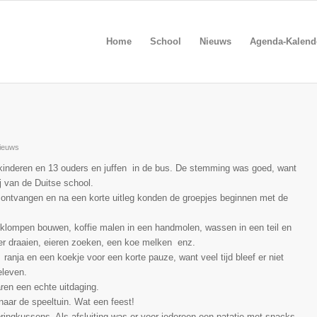
Home
School
Nieuws
Agenda-Kalend
ieuws
 kinderen en 13 ouders en juffen in de bus. De stemming was goed, want
j van de Duitse school.
 ontvangen en na een korte uitleg konden de groepjes
beginnen met de
 klompen bouwen, koffie malen in een handmolen, wassen in een teil en
er draaien, eieren zoeken, een koe melken enz.
 ranja en een koekje voor een korte pauze, want veel tijd bleef er niet
eleven.
ren een echte uitdaging.
naar de speeltuin. Wat een feest!
ringkussens. Als afsluiting was er voor iedereen een patatje met snacks