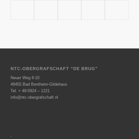
NTC-OBERGRAFSCHAFT “DE BRUG”
Neuer Weg 8-10
48455 Bad Bentheim-Gildehaus
Tel. + 49-5924 – 1221
info@ntc-obergrafschaft.nl
.